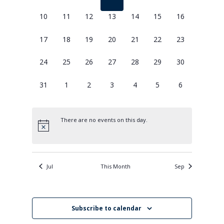
eventos,
eventos,
eventos,
eventos,
eventos,
eventos,
eventos,
Eventos
0
0
0
0
0
0
0
10
11
12
13
14
15
16
eventos,
eventos,
eventos,
eventos,
eventos,
eventos,
eventos,
0
0
0
0
0
0
0
17
18
19
20
21
22
23
eventos,
eventos,
eventos,
eventos,
eventos,
eventos,
eventos,
0
0
0
0
0
0
0
24
25
26
27
28
29
30
eventos,
eventos,
eventos,
eventos,
eventos,
eventos,
eventos,
0
0
0
0
0
0
0
31
1
2
3
4
5
6
eventos,
eventos,
eventos,
eventos,
eventos,
eventos,
eventos,
There are no events on this day.
Jul
This Month
Sep
Subscribe to calendar