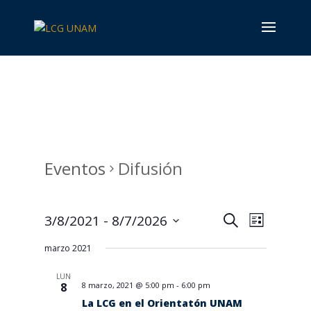
Eventos
Difusión
Búsqueda
Navega
3/8/2021
 - 
8/7/2026
Buscar
List
de
y
Seleccionar
vistas
marzo 2021
navegació
fecha.
de
de
Evento
LUN
vistas
8
8 marzo, 2021 @ 5:00 pm
-
6:00 pm
La LCG en el Orientatón UNAM
de