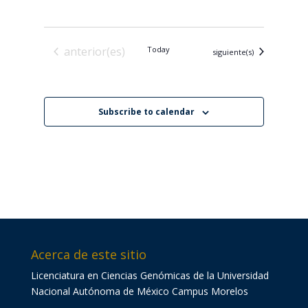
Eventos
Eventos
anterior(es)
Today
Eventos
siguiente(s)
Subscribe to calendar
Acerca de este sitio
Licenciatura en Ciencias Genómicas de la Universidad
Nacional Autónoma de México Campus Morelos