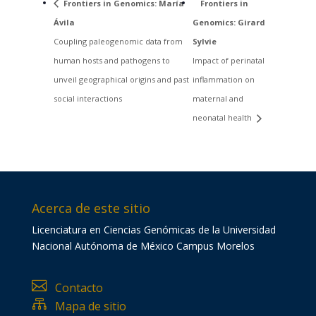
Frontiers in Genomics: María
Frontiers in
Ávila
Genomics: Girard
Coupling paleogenomic data from
Sylvie
human hosts and pathogens to
Impact of perinatal
unveil geographical origins and past
inflammation on
social interactions
maternal and
neonatal health
Acerca de este sitio
Licenciatura en Ciencias Genómicas de la Universidad
Nacional Autónoma de México Campus Morelos

Contacto

Mapa de sitio