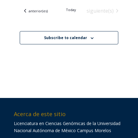
vistas
navegació
fecha.
de
Eventos
Today
siguiente(s)
de
Eventos
anterior(es)
Evento
vistas
de
Eventos
Subscribe to calendar
Acerca de este sitio
Licenciatura en Ciencias Genómicas de la Universidad
Nacional Autónoma de México Campus Morelos