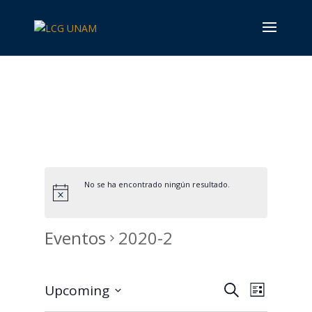
No se ha encontrado ningún resultado.
Eventos
2020-2
Búsqueda
Navega
Upcoming
Buscar
List
de
y
Seleccionar