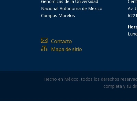
Genómicas de la Universidad
Cent
Nacional Autónoma de México
Av. 
Campus Morelos
6221
Hor
Lune

Contacto

Mapa de sitio
Hecho en México, todos los derechos reservados
completa y su dir