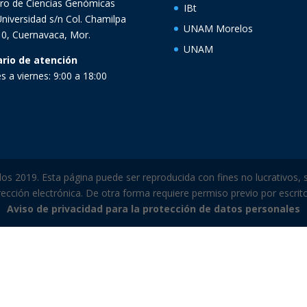
ro de Ciencias Genómicas
IBt
Universidad s/n Col. Chamilpa
UNAM Morelos
0, Cuernavaca, Mor.
UNAM
ario de atención
s a viernes: 9:00 a 18:00
 2019. Esta página puede ser reproducida con fines no lucrativos, s
ección electrónica. De otra forma requiere permiso previo por escrito 
Aviso de privacidad para la protección de datos personales