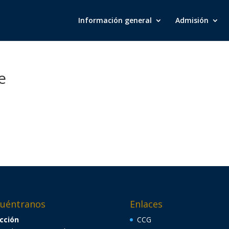
Información general
Admisión
e
uéntranos
Enlaces
cción
CCG