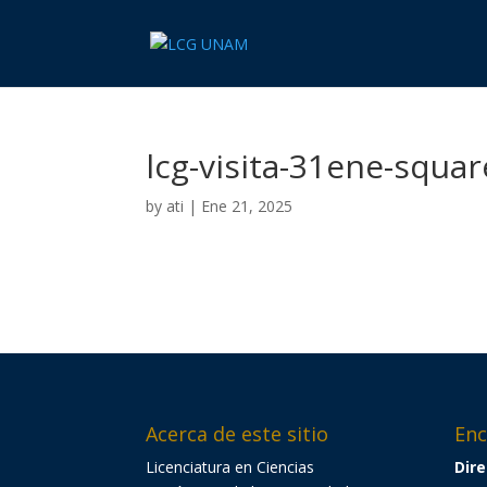
lcg-visita-31ene-squar
by
ati
|
Ene 21, 2025
Acerca de este sitio
Enc
Licenciatura en Ciencias
Dire