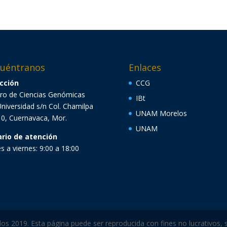
uéntranos
Enlaces
cción
CCG
ro de Ciencias Genómicas
IBt
Universidad s/n Col. Chamilpa
UNAM Morelos
0, Cuernavaca, Mor.
UNAM
ario de atención
s a viernes: 9:00 a 18:00
 2019. Esta página puede ser reproducida con fines no lucrativos, s