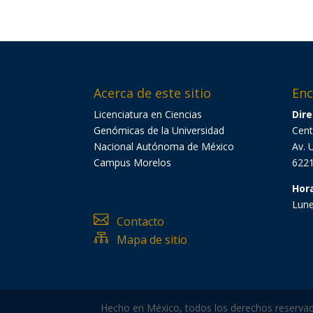
Acerca de este sitio
Enc
Licenciatura en Ciencias
Dire
Genómicas de la Universidad
Cent
Nacional Autónoma de México
Av. 
Campus Morelos
6221
Hor
Lune

Contacto

Mapa de sitio
Hecho en México, todos los derechos reservados