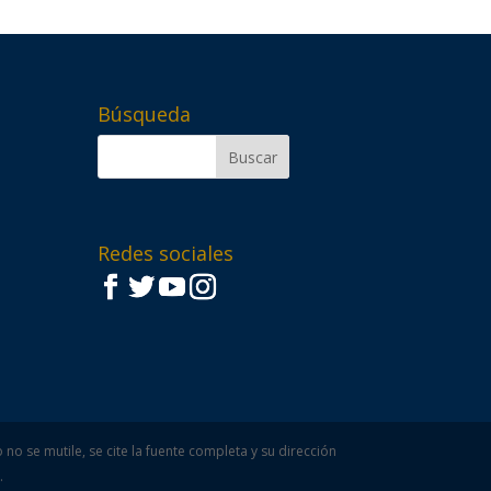
Búsqueda
Redes sociales
o se mutile, se cite la fuente completa y su dirección
.