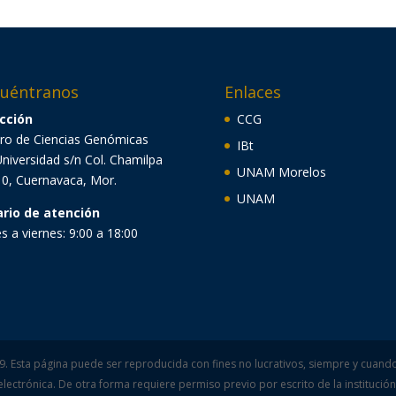
uéntranos
Enlaces
cción
CCG
ro de Ciencias Genómicas
IBt
Universidad s/n Col. Chamilpa
UNAM Morelos
0, Cuernavaca, Mor.
UNAM
ario de atención
s a viernes: 9:00 a 18:00
Esta página puede ser reproducida con fines no lucrativos, siempre y cuando n
electrónica. De otra forma requiere permiso previo por escrito de la institución