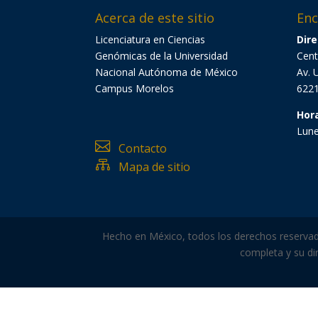
Acerca de este sitio
Enc
Licenciatura en Ciencias
Dire
Genómicas de la Universidad
Cent
Nacional Autónoma de México
Av. 
Campus Morelos
6221
Hor
Lune

Contacto

Mapa de sitio
Hecho en México, todos los derechos reservados
completa y su dir