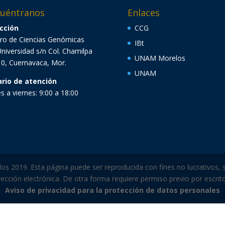
uéntranos
Enlaces
cción
CCG
ro de Ciencias Genómicas
IBt
Universidad s/n Col. Chamilpa
UNAM Morelos
0, Cuernavaca, Mor.
UNAM
ario de atención
s a viernes: 9:00 a 18:00
 2019. Esta página puede ser reproducida con fines no lucrativos, s
ección electrónica. De otra forma requiere permiso previo por escrito 
Aviso de privacidad para la protección de datos personales