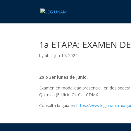
1a ETAPA: EXAMEN D
by
ati
|
Jun 10, 2024
2o o 3er lunes de Junio.
Examen en modalidad presencial, en dos sedes:
Química (Edificio C), CU, CDMX.
Consulta la guía en
https://www.lcg.unam.mx/gu