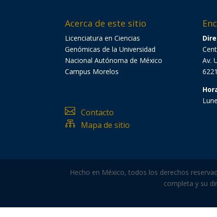
Acerca de este sitio
Enc
Licenciatura en Ciencias
Dire
Genómicas de la Universidad
Cent
Nacional Autónoma de México
Av. 
Campus Morelos
6221
Hor
Lune

Contacto

Mapa de sitio
Hecho en México, todos los derechos reservados
completa y su dir