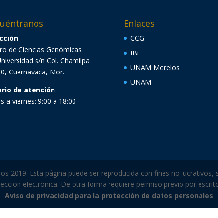
uéntranos
Enlaces
cción
CCG
ro de Ciencias Genómicas
IBt
Universidad s/n Col. Chamilpa
UNAM Morelos
0, Cuernavaca, Mor.
UNAM
ario de atención
s a viernes: 9:00 a 18:00
 2019. Esta página puede ser reproducida con fines no lucrativos, s
ección electrónica. De otra forma requiere permiso previo por escrito 
Aviso de privacidad para la protección de datos personales