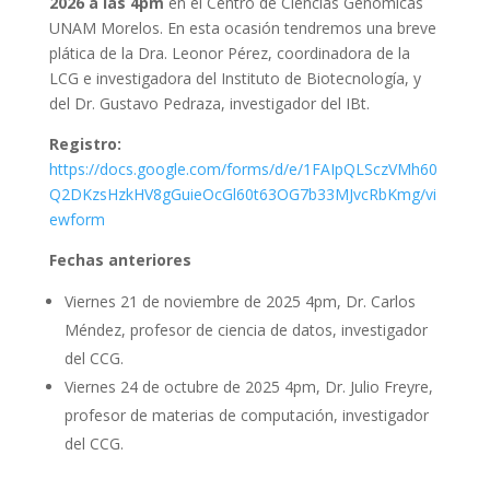
2026 a las 4pm
en el Centro de Ciencias Genómicas
UNAM Morelos. En esta ocasión tendremos una breve
plática de la Dra. Leonor Pérez, coordinadora de la
LCG e investigadora del Instituto de Biotecnología, y
del Dr. Gustavo Pedraza, investigador del IBt.
Registro:
https://docs.google.com/forms/d/e/1FAIpQLSczVMh60
Q2DKzsHzkHV8gGuieOcGl60t63OG7b33MJvcRbKmg/vi
ewform
Fechas anteriores
Viernes 21 de noviembre de 2025 4pm, Dr. Carlos
Méndez, profesor de ciencia de datos, investigador
del CCG.
Viernes 24 de octubre de 2025 4pm, Dr. Julio Freyre,
profesor de materias de computación, investigador
del CCG.