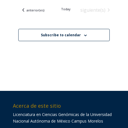
vistas
navegació
fecha.
de
Eventos
Today
siguiente(s)
de
Eventos
anterior(es)
Evento
vistas
de
Eventos
Subscribe to calendar
Acerca de este sitio
Licenciatura en Ciencias Genómicas de la Universidad
Nacional Autónoma de México Campus Morelos