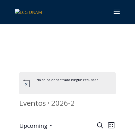
No se ha encontrado ningún resultado.
Eventos
2026-2
Búsqueda
Navega
Upcoming
Buscar
List
de
y
Seleccionar