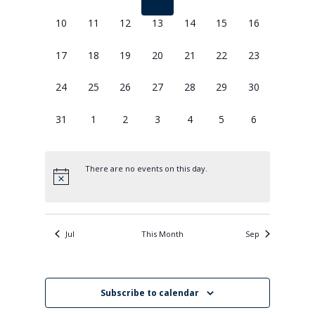
eventos,
eventos,
eventos,
eventos,
eventos,
eventos,
eventos,
Eventos
0
0
0
0
0
0
0
10
11
12
13
14
15
16
eventos,
eventos,
eventos,
eventos,
eventos,
eventos,
eventos,
0
0
0
0
0
0
0
17
18
19
20
21
22
23
eventos,
eventos,
eventos,
eventos,
eventos,
eventos,
eventos,
0
0
0
0
0
0
0
24
25
26
27
28
29
30
eventos,
eventos,
eventos,
eventos,
eventos,
eventos,
eventos,
0
0
0
0
0
0
0
31
1
2
3
4
5
6
eventos,
eventos,
eventos,
eventos,
eventos,
eventos,
eventos,
There are no events on this day.
Jul
This Month
Sep
Subscribe to calendar